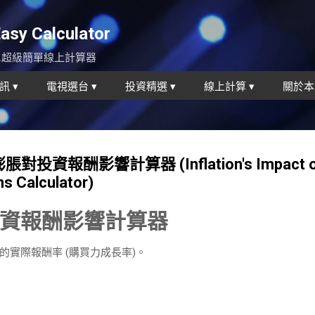
跳到主要內容
y Calculator
...超級簡單線上計算器
訊 ▾
電視選台 ▾
投資精選 ▾
線上計算 ▾
關於本
膨脹對投資報酬影響計算器 (Inflation's Impact 
s Calculator)
資報酬影響計算器
實際報酬率 (購買力成長率)。