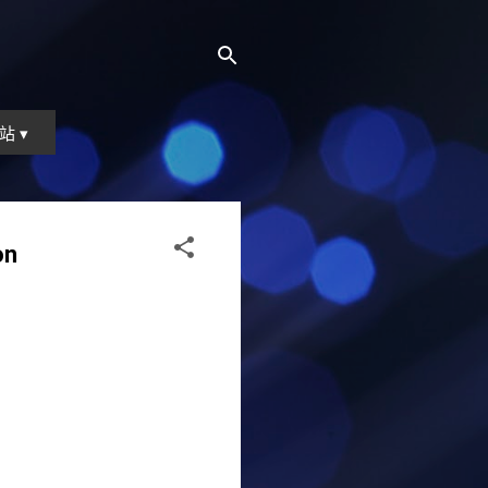
站 ▾
on