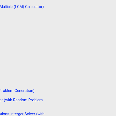
ple (LCM) Calculator)
blem Generation)
ith Random Problem
terger Solver (with