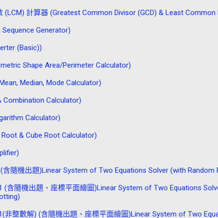
計算器 (Greatest Common Divisor (GCD) & Least Common Multi
quence Generator)
er (Basic))
Shape Area/Perimeter Calculator)
edian, Mode Calculator)
mbination Calculator)
ithm Calculator)
 & Cube Root Calculator)
fier)
inear System of Two Equations Solver (with Random Pro
題、座標平面繪圖)Linear System of Two Equations Solver (w
otting)
 (含隨機出題、座標平面繪圖)Linear System of Two Equations In