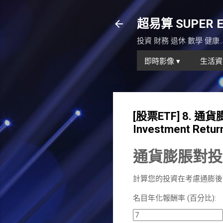
超易算 SUPER Eas
投資 財務 退休 數學 健康
即時影像 ▾
生活資
[股票ETF] 8. 通貨
Investment Return
通貨膨脹對投
計算您的投資在考慮通膨後的
名目年化報酬率 (百分比):