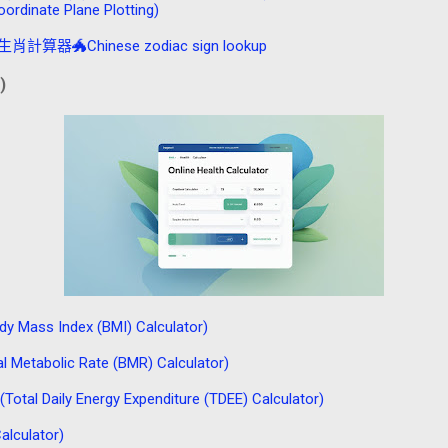
rdinate Plane Plotting)
Chinese zodiac sign lookup
)
ss Index (BMI) Calculator)
abolic Rate (BMR) Calculator)
Daily Energy Expenditure (TDEE) Calculator)
culator)