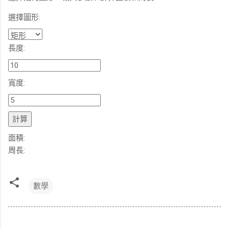
選擇圖形:
長度:
寬度:
計算
面積:
周長:
數學