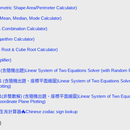
Shape Area/Perimeter Calculator)
edian, Mode Calculator)
mbination Calculator)
thm Calculator)
 & Cube Root Calculator)
fier)
inear System of Two Equations Solver (with Random Pro
題、座標平面繪圖)Linear System of Two Equations Solver (w
tting)
 (含隨機出題、座標平面繪圖)Linear System of Two Equations In
rdinate Plane Plotting)
Chinese zodiac sign lookup
)