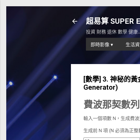
超易算 SUPER Eas
投資 財務 退休 數學 健康
即時影像 ▾
生活資
[數學] 3. 神秘的
Generator)
費波那契數列
輸入一個項數 N，生成費波
生成前 N 項 (N 必須為正整數