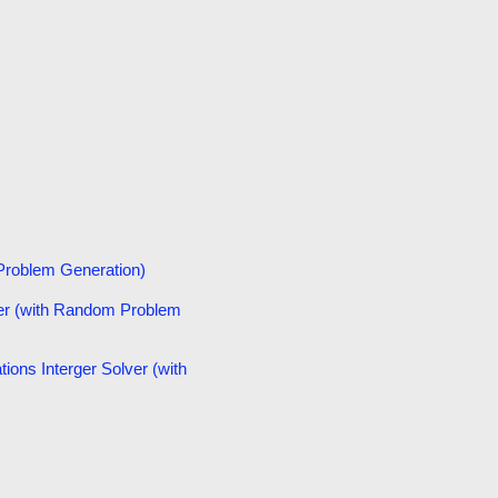
blem Generation)
ith Random Problem
terger Solver (with