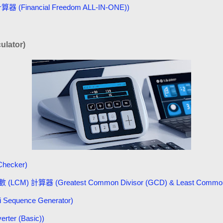
(Financial Freedom ALL-IN-ONE))
lator)
hecker)
 計算器 (Greatest Common Divisor (GCD) & Least Common Mul
quence Generator)
er (Basic))