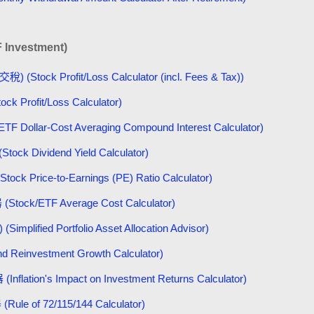
Investment)
 Profit/Loss Calculator (incl. Fees & Tax))
rofit/Loss Calculator)
r-Cost Averaging Compound Interest Calculator)
ividend Yield Calculator)
 Price-to-Earnings (PE) Ratio Calculator)
/ETF Average Cost Calculator)
ed Portfolio Asset Allocation Advisor)
nvestment Growth Calculator)
's Impact on Investment Returns Calculator)
 of 72/115/144 Calculator)