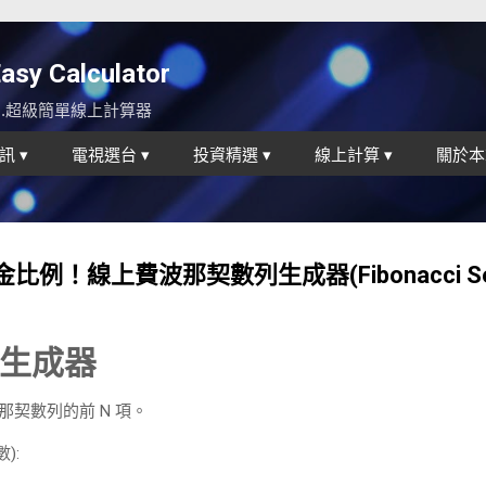
跳到主要內容
y Calculator
...超級簡單線上計算器
訊 ▾
電視選台 ▾
投資精選 ▾
線上計算 ▾
關於本
黃金比例！線上費波那契數列生成器(Fibonacci Se
生成器
那契數列的前 N 項。
):