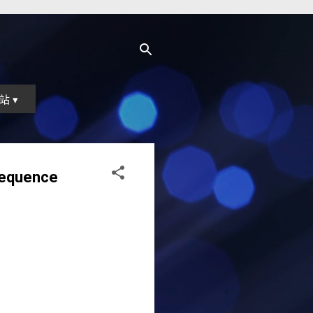
站 ▾
quence