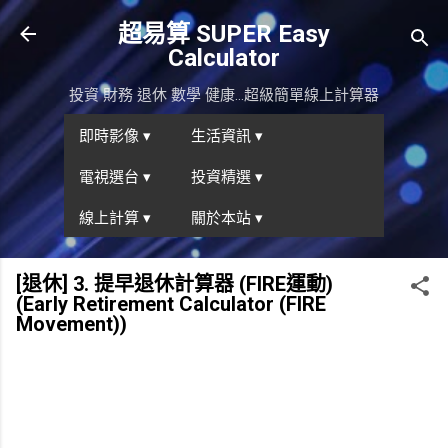
跳到主要內容
超易算 SUPER Easy
Calculator
投資 財務 退休 數學 健康...超級簡單線上計算器
即時影像 ▾
生活資訊 ▾
電視選台 ▾
投資精選 ▾
線上計算 ▾
關於本站 ▾
[退休] 3. 提早退休計算器 (FIRE運動)
(Early Retirement Calculator (FIRE
Movement))