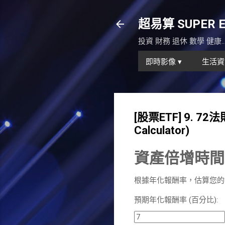
超易算 SUPER Eas
投資 財務 退休 數學 健康
即時影像 ▾
生活資
[股票ETF] 9. 72
Calculator)
資產倍增時間計算
根據年化報酬率，估算您的
預期年化報酬率 (百分比):