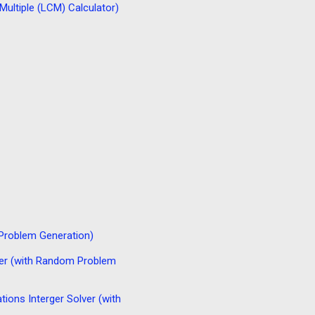
ple (LCM) Calculator)
blem Generation)
ith Random Problem
terger Solver (with