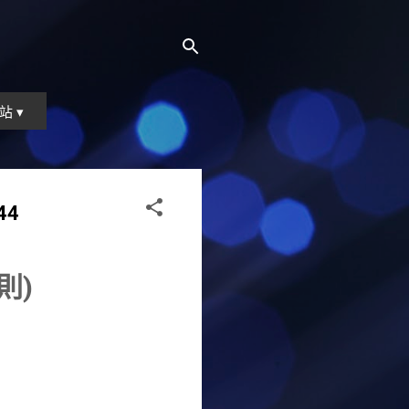
站 ▾
44
則)