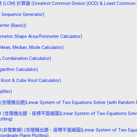
計算器 (Greatest Common Divisor (GCD) & Least Common Multi
quence Generator)
er (Basic))
Shape Area/Perimeter Calculator)
edian, Mode Calculator)
mbination Calculator)
ithm Calculator)
 & Cube Root Calculator)
fier)
inear System of Two Equations Solver (with Random Pro
題、座標平面繪圖)Linear System of Two Equations Solver (w
otting)
 (含隨機出題、座標平面繪圖)Linear System of Two Equations In
rdinate Plane Plotting)