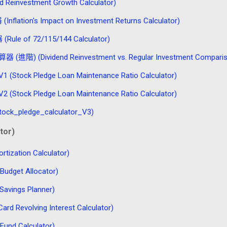
nvestment Growth Calculator)
n's Impact on Investment Returns Calculator)
e of 72/115/144 Calculator)
vidend Reinvestment vs. Regular Investment Comparison 
 Pledge Loan Maintenance Ratio Calculator)
 Pledge Loan Maintenance Ratio Calculator)
pledge_calculator_V3)
tor)
ation Calculator)
get Allocator)
ings Planner)
evolving Interest Calculator)
d Calculator)